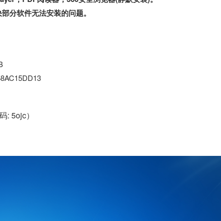
决部分软件无法安装的问题。
B
58AC15DD13
: 5ojc）