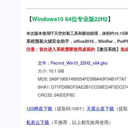
【
Windows10 64位专业版22H2
】
本次版本使用IT天空封装工具和驱动助理，体积约10.1G
系统预装火绒安全助手，office2016，WinRar，Pot
注意：首次进入系统需要使用桌面的
【激活系统】
批
文件：Pecmd_Win10_22H2_x64.gho
大小: 10.1 GB
MD5: 3A8F18001495554FE599A43F04B1F7A7
SHA1: D71FD6BCF3AE2B1CCD6ED4F3DC274
CRC32: 240DDF6C
123网盘下载
（提取码:1001）
天翼云盘下载
（提取码
私有云下载
（不推荐，以上都无效再使用）