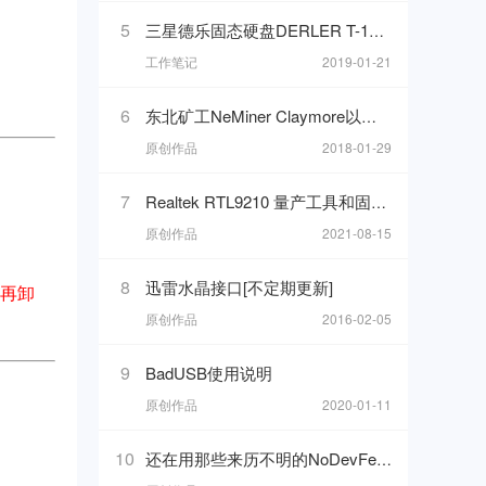
5
三星德乐固态硬盘DERLER T-1刷固件（SM2258XT方案）
工作笔记
2019-01-21
6
东北矿工NeMiner Claymore以太坊ETH挖矿工具返/反抽水/N卡自动超频
原创作品
2018-01-29
7
Realtek RTL9210 量产工具和固件升级工具（奥睿科M2PV-C3）
原创作品
2021-08-15
8
迅雷水晶接口[不定期更新]
后再卸
原创作品
2016-02-05
9
BadUSB使用说明
原创作品
2020-01-11
10
还在用那些来历不明的NoDevFee以太坊反抽水软件吗