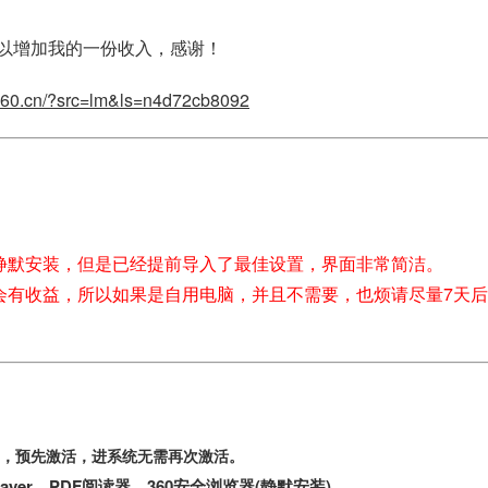
以增加我的一份收入，感谢！
.360.cn/?src=lm&ls=n4d72cb8092
动静默安装，但是已经提前导入了最佳设置，界面非常简洁。
我会有收益，所以如果是自用电脑，并且不需要，也烦请尽量7天
GB，预先激活，进系统无需再次激活。
Player，PDF阅读器，360安全浏览器(静默安装)。