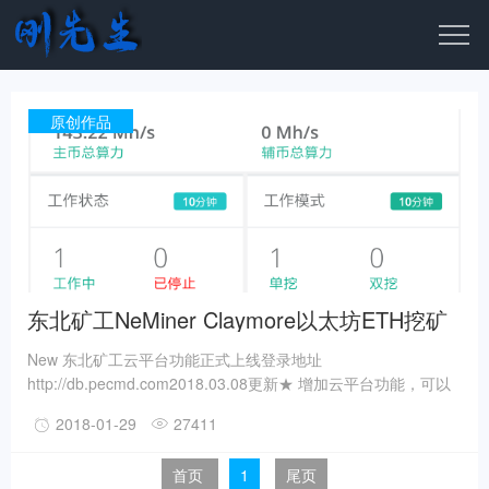
原创作品
东北矿工NeMiner Claymore以太坊ETH挖矿
工具返/反抽水/N卡自动超频
New 东北矿工云平台功能正式上线登录地址
http://db.pecmd.com2018.03.08更新★ 增加云平台功能，可以
查看矿机在线状态。东北矿工Nano版每天截取Claymore原版24
2018-01-29
27411
次抽水中的6次作为维护开发费用,绝无额外抽水,感谢大家支持!日
志可以记录具体抽水时间和抽水的钱包地址,其中东北矿工表示用
首页
1
尾页
于支持东北矿工的下载地址